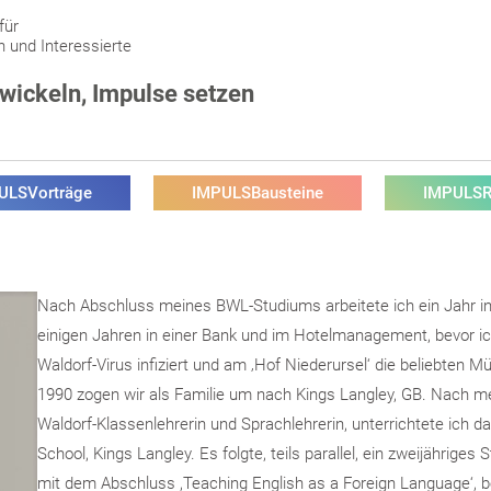
für
n und Interessierte
twickeln, Impulse setzen
ULSVorträge
IMPULSBausteine
IMPULS
Nach Abschluss meines BWL-Studiums arbeitete ich ein Jahr in 
einigen Jahren in einer Bank und im Hotelmanagement, bevor i
Waldorf-Virus infiziert und am ‚Hof Niederursel‘ die beliebten 
1990 zogen wir als Familie um nach Kings Langley, GB. Nach me
Waldorf-Klassenlehrerin und Sprachlehrerin, unterrichtete ich d
School, Kings Langley. Es folgte, teils parallel, ein zweijährige
mit dem Abschluss ,Teaching English as a Foreign Language‘, b